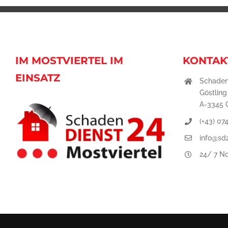
IM MOSTVIERTEL IM
KONTAK
EINSATZ
Schaden
Göstling
A-3345 G
(+43) 07
info@sd2
24/ 7 No