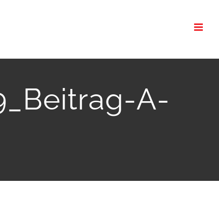
9_Beitrag-A-
1