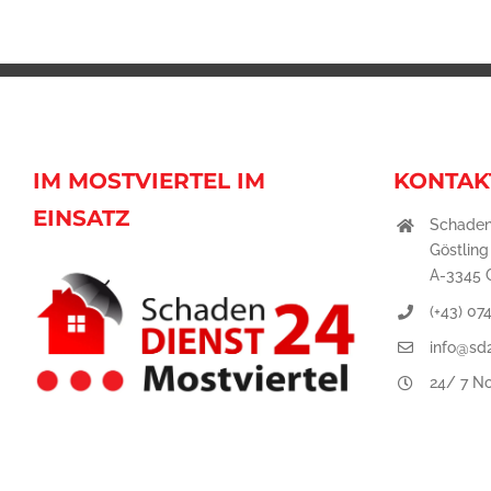
IM MOSTVIERTEL IM
KONTAK
EINSATZ
Schaden
Göstling
A-3345 G
(+43) 07
info@sd2
24/ 7 No