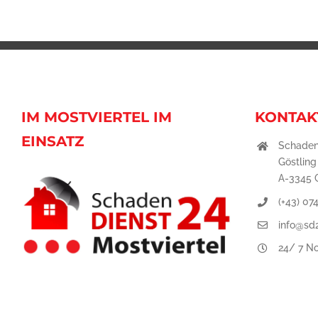
IM MOSTVIERTEL IM
KONTAK
EINSATZ
Schaden
Göstling
A-3345 G
(+43) 07
info@sd2
24/ 7 No