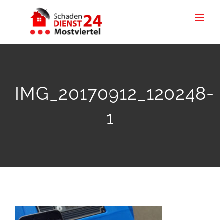
Skip
to
content
IMG_20170912_120248-
1