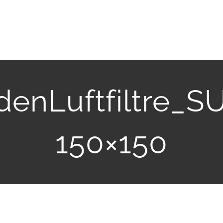
denLuftfiltre_
150×150