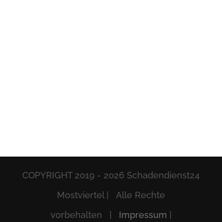
COPYRIGHT 2019 -
2026 Schadendienst24
Mostviertel | Alle Rechte
vorbehalten |
Impressum
|