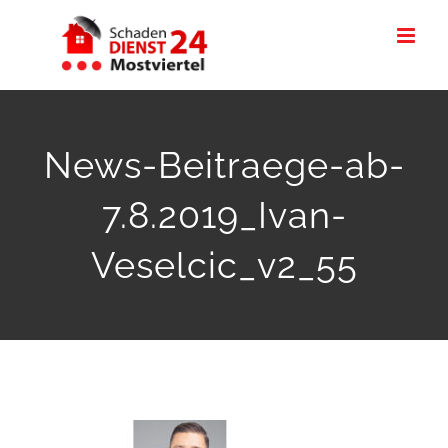
Skip
to
content
News-Beitraege-ab-
7.8.2019_Ivan-
Veselcic_v2_55