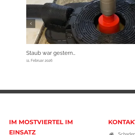
Staub war gestern…
11. Februar 2026
IM MOSTVIERTEL IM
KONTAK
EINSATZ
Schaden