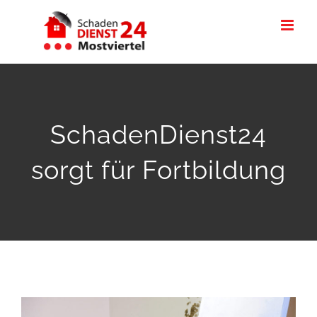
Skip
to
content
SchadenDienst24
sorgt für Fortbildung