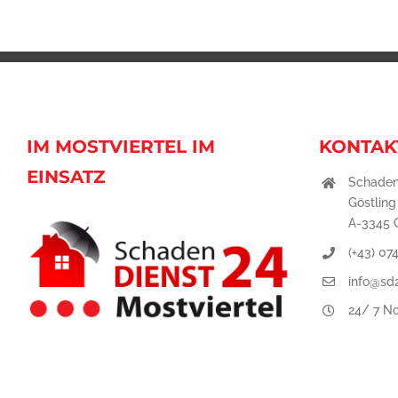
IM MOSTVIERTEL IM
KONTAK
EINSATZ
Schaden
Göstling
A-3345 G
(+43) 07
info@sd2
24/ 7 No