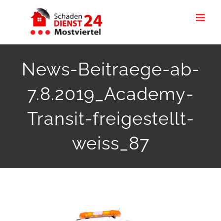
Skip
to
content
News-Beitraege-ab-
7.8.2019_Academy-
Transit-freigestellt-
weiss_87